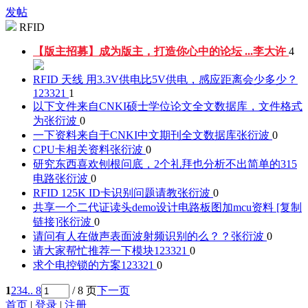
发帖
RFID
【版主招募】成为版主，打造你心中的论坛 ...
李大许
4
RFID 天线 用3.3V供电比5V供电，感应距离会少多少？
123321
1
以下文件来自CNKI硕士学位论文全文数据库，文件格式
为
张衍波
0
一下资料来自于CNKI中文期刊全文数据库
张衍波
0
CPU卡相关资料
张衍波
0
研究东西喜欢刨根问底，2个礼拜也分析不出简单的315
电路
张衍波
0
RFID 125K ID卡识别问题请教
张衍波
0
共享一个二代证读头demo设计电路板图加mcu资料 [复制
链接]
张衍波
0
请问有人在做声表面波射频识别的么？？
张衍波
0
请大家帮忙推荐一下模块
123321
0
求个电控锁的方案
123321
0
1
2
3
4
.. 8
/ 8 页
下一页
首页
|
登录
|
注册