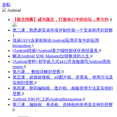
发帖
Android
【版主招募】成为版主，打造你心中的论坛 ...
李大许
4
第二课，熟悉易安卓环境并制作第一个安卓程序
刘登辉
1
浅谈JAVA反射机制在Android应用开发中的应用
leixiaofeng
1
[Android经验] Android客户端性能优化
曾经最美
0
解决Android SDK Manager出错
惨淡的人生
0
[Android资料] 初学嵌入式4412开发板烧写Android系统
emper
0
第六课 ， 数组详解
刘登辉
0
第五课，超级链接框、gif图片框、进度条、使用方法及
实例
刘登辉
0
第四课，密码编辑框、图片框、画板使用方法及实例
刘
登辉
0
Android X86-PC上的Android
leixiaofeng
0
第三课，编辑框、单选框、选择框的使用及实例
刘登辉
0