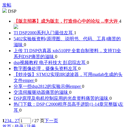
发帖
DSP
【版主招募】成为版主，打造你心中的论坛 ...
李大许
4
TI DSP2000系列入门最佳
左耳
1
5402实验板资料(原理图、说明书、代码、工具)
痛苦的
滋味
0
上传 TI DSP仿真器 xds510PP 全套自制资料，支持TI全
系列DSP
痛苦的滋味
0
dsp视频教程 电子科技大 彭启琮
左耳
0
数字图像处理，摄像头资料
左耳
0
【炒冷饭】STM32实现IIR滤波器，可用matlab生成的头
文件
emper
0
分享一些dsp2812的实验示例
emper
0
交流伺服驱动器
痛苦的滋味
0
DSP原理及电机控制应用的光盘资料
痛苦的滋味
0
热门下载：DSP C2000程序员高手进阶(1-14章完整版)
左
耳
0
1
2
3
4
.. 27
/ 27 页
下一页
首页
|
登录
|
注册