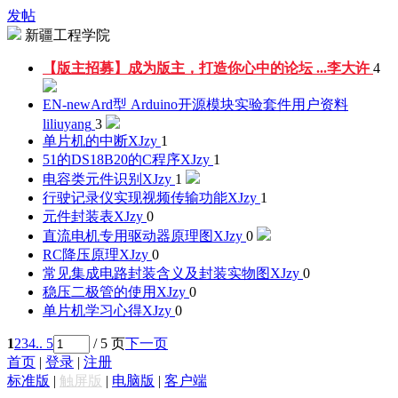
发帖
新疆工程学院
【版主招募】成为版主，打造你心中的论坛 ...
李大许
4
EN-newArd型 Arduino开源模块实验套件用户资料
liliuyang
3
单片机的中断
XJzy
1
51的DS18B20的C程序
XJzy
1
电容类元件识别
XJzy
1
行驶记录仪实现视频传输功能
XJzy
1
元件封装表
XJzy
0
直流电机专用驱动器原理图
XJzy
0
RC降压原理
XJzy
0
常见集成电路封装含义及封装实物图
XJzy
0
稳压二极管的使用
XJzy
0
单片机学习心得
XJzy
0
1
2
3
4
.. 5
/ 5 页
下一页
首页
|
登录
|
注册
标准版
|
触屏版
|
电脑版
|
客户端