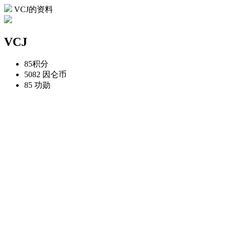
VCJ的资料
VCJ
85
积分
5082
因仑币
85
功勋