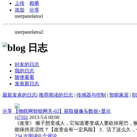
上传
相册
添加
分享
userpanelarea1
userpanelarea2
日志
好友的日志
我的日志
随便看看
发表新日志
最新发表的日志
|
推荐阅读的日志
|
传感器与控制
|
智能家居
|
职
分享
【物联网智能网关-02】获取摄像头数据+显示
yi7161
2013-5-6 00:00
《改变》 猴子想变成人，它知道要变成人要砍掉尾巴，猴
能保持灵活性？【改变会有一定风险】 3、活了这么久，一
234 次阅读
|
0
个评论