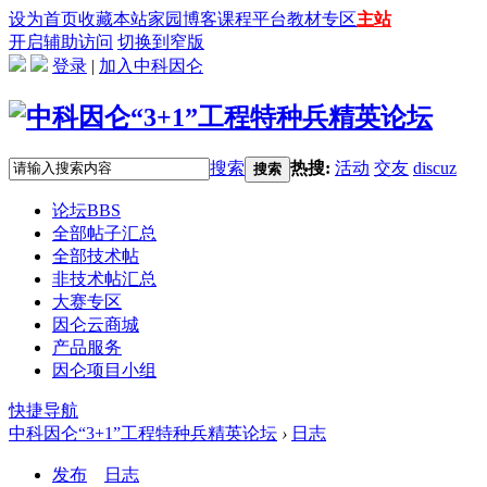
设为首页
收藏本站
家园
博客
课程平台
教材专区
主站
开启辅助访问
切换到窄版
登录
|
加入中科因仑
搜索
热搜:
活动
交友
discuz
搜索
论坛
BBS
全部帖子汇总
全部技术帖
非技术帖汇总
大赛专区
因仑云商城
产品服务
因仑项目小组
快捷导航
中科因仑“3+1”工程特种兵精英论坛
›
日志
发布
日志